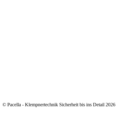
© Pacella - Klempnertechnik Sicherheit bis ins Detail 2026
how to add 