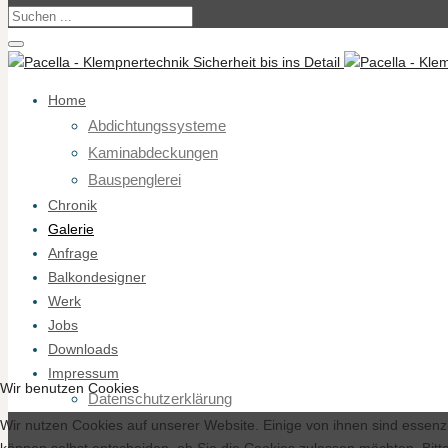
Home
Abdichtungssysteme
Kaminabdeckungen
Bauspenglerei
Chronik
Galerie
Anfrage
Balkondesigner
Werk
Jobs
Downloads
Impressum
Wir benutzen Cookies
Datenschutzerklärung
Wir nutzen Cookies auf unserer Website. Einige von ihnen sind essenzi
können selbst entscheiden, ob Sie die Cookies zulassen möchten. Bitte