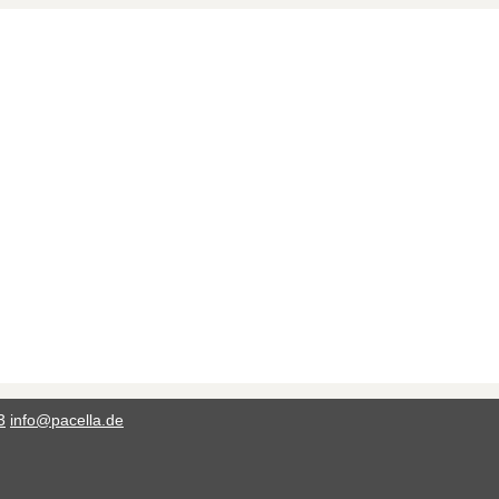
3
info@pacella.de