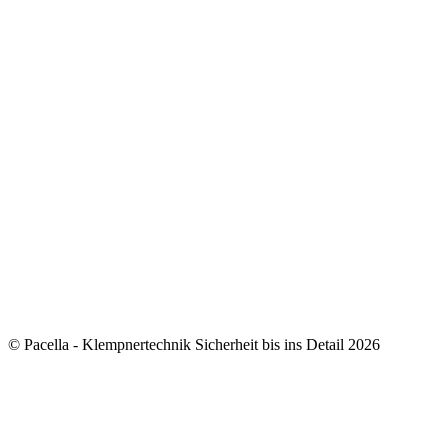
© Pacella - Klempnertechnik Sicherheit bis ins Detail 2026
how to add 