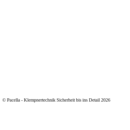
© Pacella - Klempnertechnik Sicherheit bis ins Detail 2026
how to add 