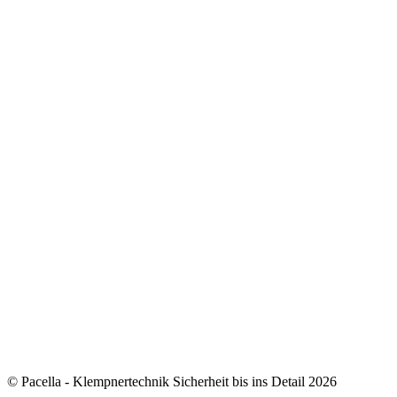
© Pacella - Klempnertechnik Sicherheit bis ins Detail 2026
how to add 