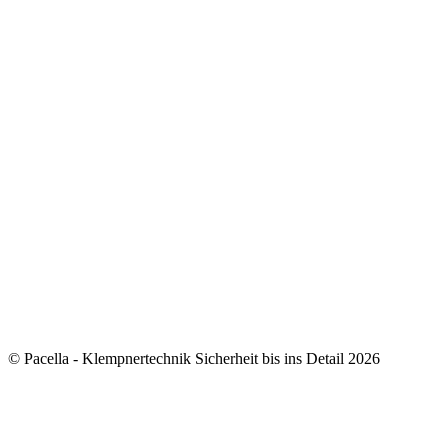
© Pacella - Klempnertechnik Sicherheit bis ins Detail 2026
how to add 