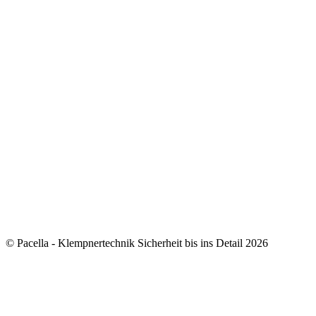
© Pacella - Klempnertechnik Sicherheit bis ins Detail 2026
how to add 