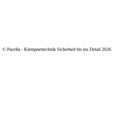
© Pacella - Klempnertechnik Sicherheit bis ins Detail 2026
how to add 